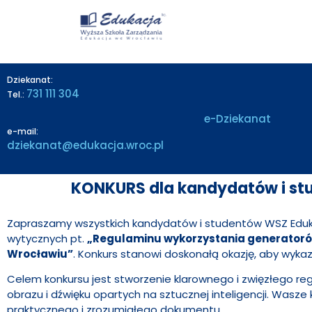
treści
Dziekanat:
731 111 304
Tel.:
e-Dziekanat
e-mail:
dziekanat@edukacja.wroc.pl
KONKURS dla kandydatów i st
Zapraszamy wszystkich kandydatów i studentów WSZ Eduka
wytycznych pt.
„Regulaminu wykorzystania generatorów 
Wrocławiu”
. Konkurs stanowi doskonałą okazję, aby wykaz
Celem konkursu jest stworzenie klarownego i zwięzłego reg
obrazu i dźwięku opartych na sztucznej inteligencji. Wasz
praktycznego i zrozumiałego dokumentu.