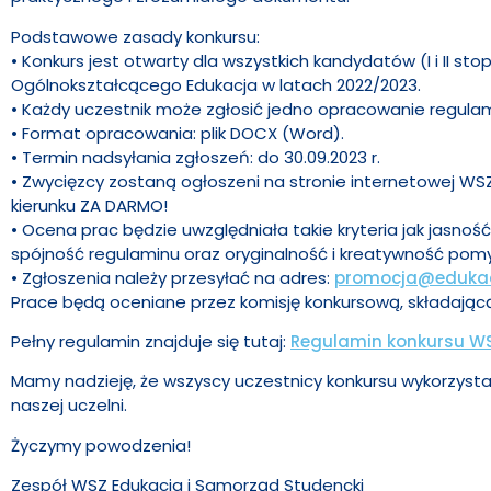
Podstawowe zasady konkursu:
• Konkurs jest otwarty dla wszystkich kandydatów (I i II st
Ogólnokształcącego Edukacja w latach 2022/2023.
• Każdy uczestnik może zgłosić jedno opracowanie regulam
• Format opracowania: plik DOCX (Word).
• Termin nadsyłania zgłoszeń: do 30.09.2023 r.
• Zwycięzcy zostaną ogłoszeni na stronie internetowej W
kierunku ZA DARMO!
• Ocena prac będzie uwzględniała takie kryteria jak jasność
spójność regulaminu oraz oryginalność i kreatywność pom
• Zgłoszenia należy przesyłać na adres:
promocja@edukacj
Prace będą oceniane przez komisję konkursową, składającą
Pełny regulamin znajduje się tutaj:
Regulamin konkursu W
Mamy nadzieję, że wszyscy uczestnicy konkursu wykorzyst
naszej uczelni.
Życzymy powodzenia!
Zespół WSZ Edukacja i Samorząd Studencki