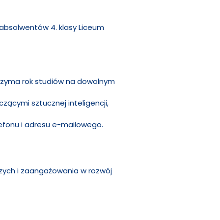
i absolwentów 4. klasy Liceum
trzyma rok studiów na dowolnym
zącymi sztucznej inteligencji,
lefonu i adresu e-mailowego.
czych i zaangażowania w rozwój