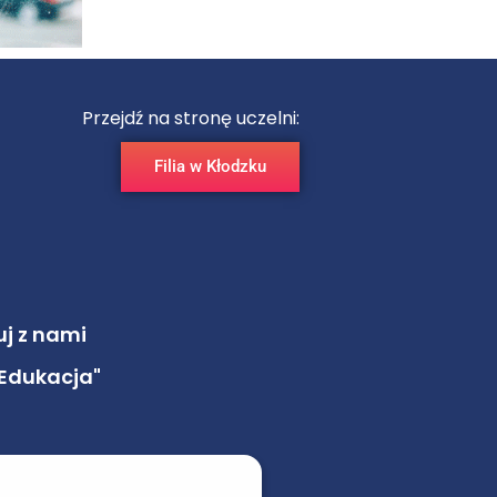
Przejdź na stronę uczelni:
Filia w Kłodzku
uj z nami
Edukacja"