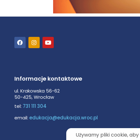
Informacje kontaktowe
ul. Krakowska 56-62
50-425, Wrocław
tel:
731 111 304
email:
edukacja@edukacja.wroc.pl
Używamy pliki cookie, aby