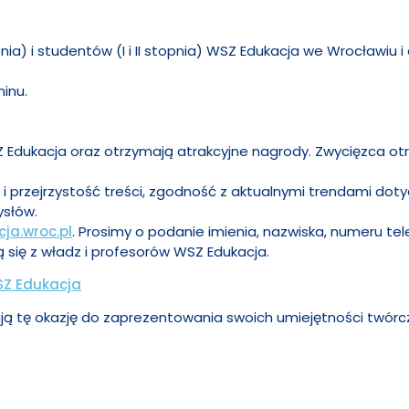
opnia) i studentów (I i II stopnia) WSZ Edukacja we Wrocławiu 
inu.
SZ Edukacja oraz otrzymają atrakcyjne nagrody. Zwycięzca o
 i przejrzystość treści, zgodność z aktualnymi trendami dotyc
ysłów.
a.wroc.pl
. Prosimy o podanie imienia, nazwiska, numeru te
 się z władz i profesorów WSZ Edukacja.
SZ Edukacja
ają tę okazję do zaprezentowania swoich umiejętności twór