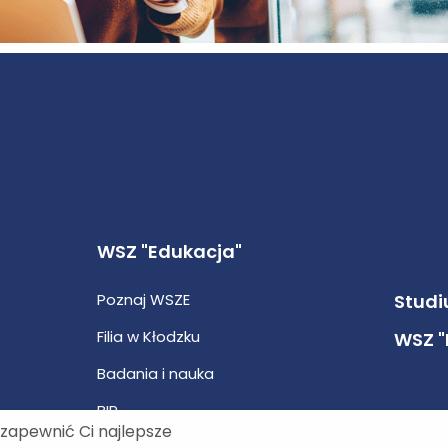
WSZ "Edukacja"
Poznaj WSZE
Studi
Filia w Kłodzku
WSZ "
Badania i nauka
BIP
 zapewnić Ci najlepsze
Strefa studenta