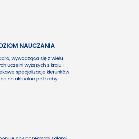
OZIOM NAUCZANIA
dra, wywodząca się z wielu
 uczelni wyższych z kraju i
iekawe specjalizacje kierunków
ce na aktualne potrzeby
sponuje nowoczesnymi salami