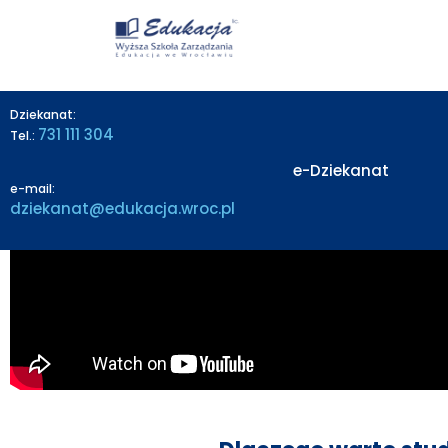
treści
Dziekanat:
731 111 304
Tel.:
e-Dziekanat
e-mail:
dziekanat@edukacja.wroc.pl