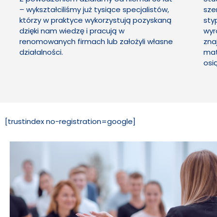
– wykształciliśmy już tysiące specjalistów,
sze
którzy w praktyce wykorzystują pozyskaną
sty
dzięki nam wiedzę i pracują w
wyr
renomowanych firmach lub założyli własne
zna
działalności.
mat
osi
[trustindex no-registration=google]