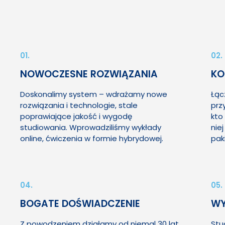
01.
02.
NOWOCZESNE ROZWIĄZANIA
KO
Doskonalimy system – wdrażamy nowe
Łąc
rozwiązania i technologie, stale
prz
poprawiające jakość i wygodę
kto
studiowania. Wprowadziliśmy wykłady
nie
online, ćwiczenia w formie hybrydowej.
pak
04.
05.
BOGATE DOŚWIADCZENIE
WY
Z powodzeniem działamy od niemal 30 lat
Stu