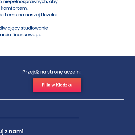
b niepełnosprawnych, aby
m komfortem.
ki temu na naszej Uczelni
liwiający studiowanie
arcia finansowego.
Przejdź na stronę uczelni:
Filia w Kłodzku
uj z nami