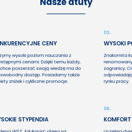
Nasze atuty
03.
NKURENCYJNE CENY
WYSOKI P
zymy wysoki poziom nauczania z
Znakomita ka
ystępnymi cenami. Dzięki temu każdy,
renomowanych
 chce poszerzać swoją wiedzę ma do
zagranicy. C
j swobodny dostęp. Posiadamy także
odpowiadają
iety zniżek i cykliczne promocje.
rynku pracy.
06.
SOKIE STYPENDIA
KOMFORT
denci WSZ „Edukacja” objęci są
Uczelnia dy