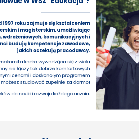
diować w WSZ "Edukacja"?
 1997 roku zajmuje się kształceniem
erskim i magisterskim, umożliwiając
 wdrożeniowych, komunikacyjnych i
wenci budują kompetencje zawodowe,
jakich oczekują pracodawcy.
znakomita kadra wywodząca się z wielu
 inny nie łączy tak dobrze komfortowych
ępnymi cenami i doskonałym programem
u możesz studiować zupełnie za darmo!
ków do nauki i rozwoju każdego ucznia.