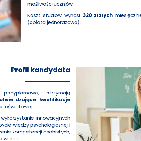
możliwości uczniów.
Koszt studiów wynosi
320 złotych
miesięczni
(opłata jednorazowa).
Profil kandydata
a podyplomowe, otrzymają
twierdzające kwalifikacje
ce oświatowej.
 wykorzystanie innowacyjnych
ycie wiedzy psychologicznej i
enie kompetencji osobistych,
howania.