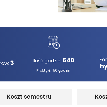
540
Fo
Ilość godzin:
3
rów:
h
Praktyki: 150 godzin
Koszt semestru
Kos