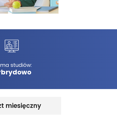
rma studiów:
ybrydowo
zt miesięczny