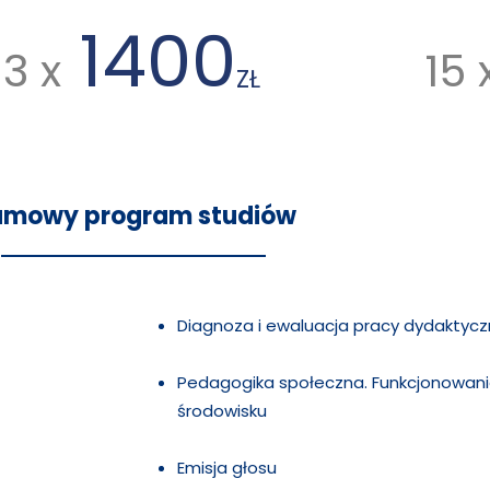
1400
3 x
15 
ZŁ
amowy program studiów
Diagnoza i ewaluacja pracy dydakty
Pedagogika społeczna. Funkcjonowani
środowisku
Emisja głosu