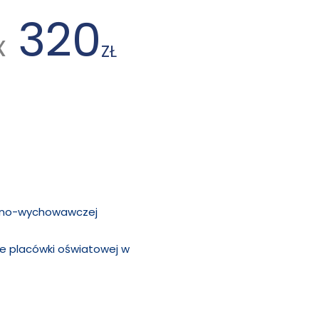
320
x
ZŁ
czno-wychowawczej
e placówki oświatowej w