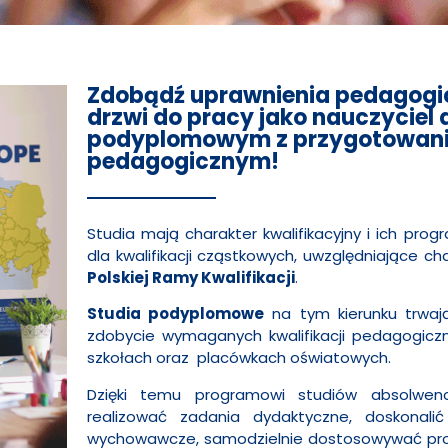
Zdobądź uprawnienia pedagogic
drzwi do pracy jako nauczyciel 
podyplomowym z przygotowan
pedagogicznym!
Studia mają charakter kwalifikacyjny i ich prog
dla kwalifikacji cząstkowych, uwzględniające ch
Polskiej Ramy Kwalifikacji
.
Studia podyplomowe
na tym kierunku trwają
zdobycie wymaganych kwalifikacji pedagogicz
szkołach oraz placówkach oświatowych.
Dzięki temu programowi studiów absolwen
realizować zadania dydaktyczne, doskonali
wychowawcze, samodzielnie dostosowywać pro