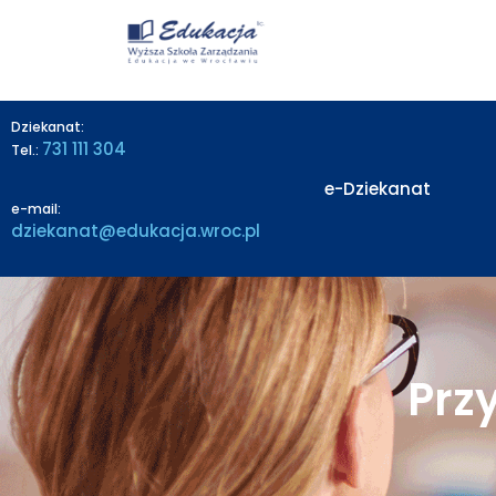
treści
Dziekanat:
731 111 304
Tel.:
e-Dziekanat
e-mail:
dziekanat@edukacja.wroc.pl
Prz