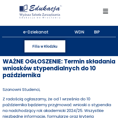
treści
e-Dziekanat
WDN
BIP
Filia w Kłodzku
WAŻNE OGŁOSZENIE: Termin składania
wniosków stypendialnych do 10
października
Szanowni Studenci,
Z radością ogłaszamy, że od 1 września do 10
października będziemy przyjmować wnioski o stypendia
na nadchodzący rok akademicki 2024/25. Wszystkie
niezbędne informacje, formularze oraz kryteria